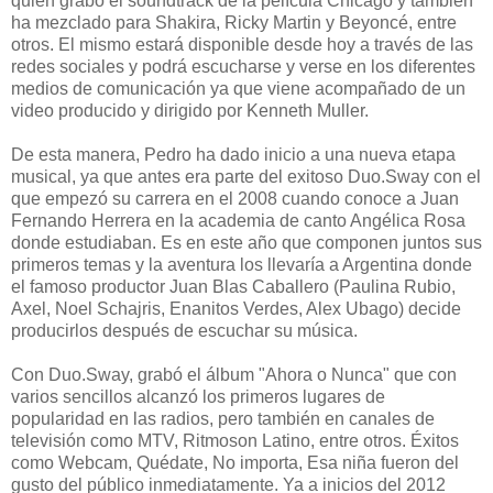
quien grabó el soundtrack de la película Chicago y también
ha mezclado para Shakira, Ricky Martin y Beyoncé, entre
otros. El mismo estará disponible desde hoy a través de las
redes sociales y podrá escucharse y verse en los diferentes
medios de comunicación ya que viene acompañado de un
video producido y dirigido por Kenneth Muller.
De esta manera, Pedro ha dado inicio a una nueva etapa
musical, ya que antes era parte del exitoso Duo.Sway con el
que empezó su carrera en el 2008 cuando conoce a Juan
Fernando Herrera en la academia de canto Angélica Rosa
donde estudiaban. Es en este año que componen juntos sus
primeros temas y la aventura los llevaría a Argentina donde
el famoso productor Juan Blas Caballero (Paulina Rubio,
Axel, Noel Schajris, Enanitos Verdes, Alex Ubago) decide
producirlos después de escuchar su música.
Con Duo.Sway, grabó el álbum "Ahora o Nunca" que con
varios sencillos alcanzó los primeros lugares de
popularidad en las radios, pero también en canales de
televisión como MTV, Ritmoson Latino, entre otros. Éxitos
como Webcam, Quédate, No importa, Esa niña fueron del
gusto del público inmediatamente. Ya a inicios del 2012