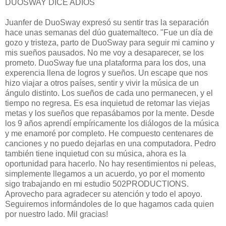
DUOSWAY DICE ADIÓS
Juanfer de DuoSway expresó su sentir tras la separación
hace unas semanas del dúo guatemalteco. "Fue un día de
gozo y tristeza, parto de DuoSway para seguir mi camino y
mis sueños pausados. No me voy a desaparecer, se los
prometo. DuoSway fue una plataforma para los dos, una
experencia llena de logros y sueños. Un escape que nos
hizo viajar a otros países, sentir y vivir la música de un
ángulo distinto. Los sueños de cada uno permanecen, y el
tiempo no regresa. Es esa inquietud de retomar las viejas
metas y los sueños que repasábamos por la mente. Desde
los 9 años aprendí empíricamente los diálogos de la música
y me enamoré por completo. He compuesto centenares de
canciones y no puedo dejarlas en una computadora. Pedro
también tiene inquietud con su música, ahora es la
oportunidad para hacerlo. No hay resentimientos ni peleas,
simplemente llegamos a un acuerdo, yo por el momento
sigo trabajando en mi estudio 502PRODUCTIONS.
Aprovecho para agradecer su atención y todo el apoyo.
Seguiremos informándoles de lo que hagamos cada quien
por nuestro lado. Mil gracias!