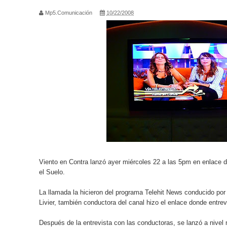
Mp5.Comunicación
10/22/2008
CARÍN LEÓN ARRASA EN EL FESTIVAL DE VIÑA 2
VOZ Y CARISMA
Llega el esperado tercer video documental de la S
Andres Parra Tour Venga que si es pa’ eso
AGINPRO y FUNDADELA ENTREGAN LA BECA A
CARIN LEÓN CONQUISTA EL PRIMER PREMIO G
CIRCO TIHANY HIZO SU DEBUT ESPECTACULAR 
Viento en Contra lanzó ayer miércoles 22 a las 5pm en enlace di
SUNDAY FUNDAY REGRESA E INAUGURA LOS LA
el Suelo.
SECO, EL NUEVOTRABAJODE ARJONA, APENAS 
La llamada la hicieron del programa Telehit News conducido po
Livier, también conductora del canal hizo el enlace donde entre
Cristian Salguero nos presenta su primer sencillo l
Después de la entrevista con las conductoras, se lanzó a nivel m