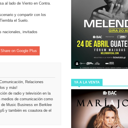
NDE Y ESTRENA EN CINES DE MÉXICO LA ALBERCA DE
sa al lado de Viento en Contra.
scenario y compartir con los
Tiembla el Suelo.
Y “NUTRILLERMO” PRESENTARÁN EN GUATEMALA THE
s nacionales, invitados
 bienvenida a @miamcewenmusic con su disco “Mia’s
Share on Google Plus
 ESTRENA LOS PRIMEROS TRES SENCILLOS DE SU
 Comunicación, Relaciones
YA A LA VENTA
ulos y más!
ión de radio y televisión en la
 INMUNE
en medios de comunicación como
ón de Music Business en Berklee
Mp5 y también es coautora de el