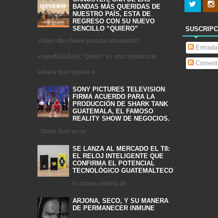
BANDAS MÁS QUERIDAS DE
NUESTRO PAÍS, ESTA DE
REGRESO CON SU NUEVO
SENCILLO “QUIERO”
SUSCRIPC
Video https://www.youtube.com/watch?
Entrada
v=apvfbZOZUnE “Quiero” es una cumbia pop
Comenta
urbana que regresa a ...
SONY PICTURES TELEVISION
FIRMA ACUERDO PARA LA
PRODUCCIÓN DE SHARK TANK
GUATEMALA, EL FAMOSO
REALITY SHOW DE NEGOCIOS.
Shark Tank es un ...
SE LANZA AL MERCADO EL T8:
EL RELOJ INTELIGENTE QUE
CONFIRMA EL POTENCIAL
TECNOLÓGICO GUATEMALTECO
El octavo modelo de ...
ARJONA, SECO, Y SU MANERA
DE PERMANECER INMUNE