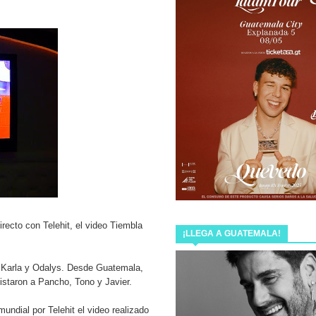
025 Y CONQUISTA AL “MONSTRUO” CON SU ESTILO ÚNICO
erie de Rescate Musical: “Guatemala Romántica”
GINPRO PARA MUJERES PRODUCTORAS
RAMMY® DE SU CARRERA
EN GUATEMALA
recto con Telehit, el video Tiembla
NZAMIENTOS DEL AÑO LANZANDO AMOR PROHIBIDO
¡LLEGA A GUATEMALA!
EMPIEZA
r Karla y Odalys. Desde Guatemala,
vistaron a Pancho, Tono y Javier.
lamado “Ya Llegó Navidad”.
undial por Telehit el video realizado