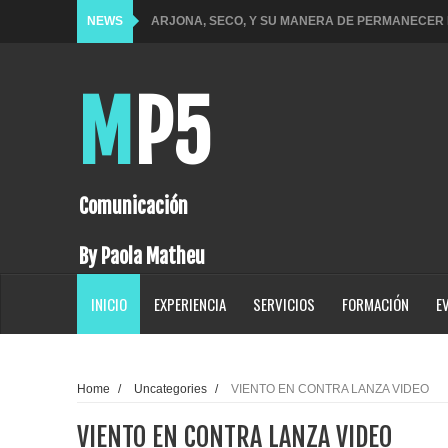
NEWS
GANGSTER, UNA DE LAS BANDAS MÁS QUERIDAS
SENCILLO “QUIERO”
MP5
SONY PICTURES TELEVISION FIRMA ACUERDO P
FAMOSO REALITY SHOW DE NEGOCIOS.
Apostando por el cine guatemalteco, Amazon Prime 
Comunicación
SE LANZA AL MERCADO EL T8: EL RELOJ INTEL
By Paola Matheu
GUATEMALTECO
INICIO
EXPERIENCIA
SERVICIOS
FORMACIÓN
E
Quetzaltenango brillará como sede de Miss Univer
FONSECA LANZA “VENGA LO QUE VENGA” JUNT
Home
/
Uncategories
/
VIENTO EN CONTRA LANZA VIDEO
2025, RAWAYANA UNA COLABORACIÓN ORGÁNICA 
VIENTO EN CONTRA LANZA VIDEO
RESISTENCIA ANTE LAS ADVERSIDADES EL TEM