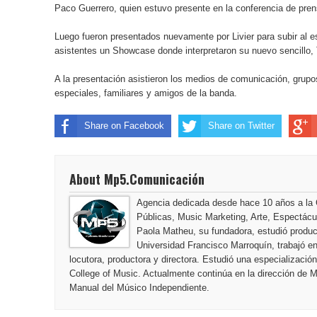
MARIA MERCEDES REGRESA A LA PANTALLA GRA
Paco Guerrero, quien estuvo presente en la conferencia de pren
LOS NADIES
Luego fueron presentados nuevamente por Livier para subir al e
asistentes un Showcase donde interpretaron su nuevo sencillo, 
YOKOI KENJI, MARCUS DANTUS, ISMAEL CALA 
A la presentación asistieron los medios de comunicación, grupo
especiales, familiares y amigos de la banda.
MENTORS
Inaugurando musicalmente la temporada, damos la
Share on Facebook
Share on Twitter
Favorite ChristmasSongs”
About Mp5.Comunicación
EL VIAJE DE SECO COMIENZA: RICARDO ARJONA
Agencia dedicada desde hace 10 años a la
ESPERADO PRÓXIMO ÁLBUM
Públicas, Music Marketing, Arte, Espectác
Paola Matheu, su fundadora, estudió producc
ARJONA, SECO, Y SU MANERA DE PERMANECER
Universidad Francisco Marroquín, trabajó 
locutora, productora y directora. Estudió una especializaci
College of Music. Actualmente continúa en la dirección de 
Manual del Músico Independiente.