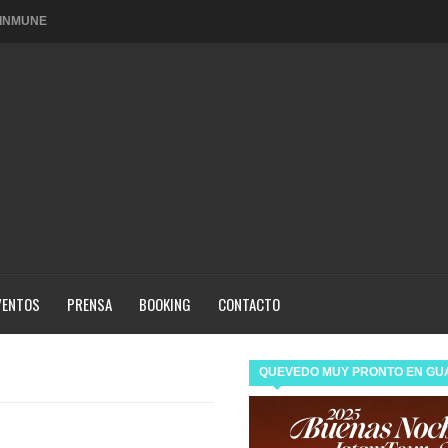
 DE NUESTRO PAÍS, ESTA DE REGRESO CON SU NUEVO
ARA LA PRODUCCIÓN DE SHARK TANK GUATEMALA, EL
Video adquiere Cadejo Blanco para Latinoamérica.
IGENTE QUE CONFIRMA EL POTENCIAL TECNOLÓGICO
VENTOS
PRENSA
BOOKING
CONTACTO
se Guatemala 2025
O AL GRUPO VENEZOLANO, GANADOR DEL GRAMMY®
QUEVEDO MUY PRONTO EN GU
QUE INVITA A LA ESPERANZA, EL AMOR Y LA
A HACE PARTE DEL PRÓXIMO ÁLBUM DE FONSECA