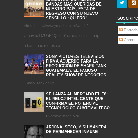
BANDAS MÁS QUERIDAS DE
NUESTRO PAÍS, ESTA DE
REGRESO CON SU NUEVO
SENCILLO “QUIERO”
SUSCRIPC
Video https://www.youtube.com/watch?
Entrada
v=apvfbZOZUnE “Quiero” es una cumbia pop
Comenta
urbana que regresa a ...
SONY PICTURES TELEVISION
FIRMA ACUERDO PARA LA
PRODUCCIÓN DE SHARK TANK
GUATEMALA, EL FAMOSO
REALITY SHOW DE NEGOCIOS.
Shark Tank es un ...
SE LANZA AL MERCADO EL T8:
EL RELOJ INTELIGENTE QUE
CONFIRMA EL POTENCIAL
TECNOLÓGICO GUATEMALTECO
El octavo modelo de ...
ARJONA, SECO, Y SU MANERA
DE PERMANECER INMUNE