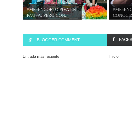
#MP5ENCORTO PIVA EN
#MP5ENC
PAUSA, PERO CON...
CONOCES
SARA...
FACE
BLOGGER COMMENT
Entrada más reciente
Inicio