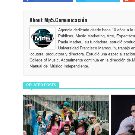
MARIA MERCEDES REGRESA A LA PANTALLA GRA
LOS NADIES
About Mp5.Comunicación
YOKOI KENJI, MARCUS DANTUS, ISMAEL CALA 
Agencia dedicada desde hace 10 años a la
Públicas, Music Marketing, Arte, Espectác
MENTORS
Paola Matheu, su fundadora, estudió producc
Universidad Francisco Marroquín, trabajó 
Inaugurando musicalmente la temporada, damos la
locutora, productora y directora. Estudió una especializaci
College of Music. Actualmente continúa en la dirección de 
Favorite ChristmasSongs”
Manual del Músico Independiente.
EL VIAJE DE SECO COMIENZA: RICARDO ARJONA
RELATED POSTS
ESPERADO PRÓXIMO ÁLBUM
ARJONA, SECO, Y SU MANERA DE PERMANECER