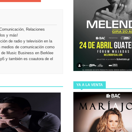
NDE Y ESTRENA EN CINES DE MÉXICO LA ALBERCA DE
Y “NUTRILLERMO” PRESENTARÁN EN GUATEMALA THE
 Comunicación, Relaciones
ulos y más!
ión de radio y televisión en la
en medios de comunicación como
 bienvenida a @miamcewenmusic con su disco “Mia’s
ón de Music Business en Berklee
Mp5 y también es coautora de el
 ESTRENA LOS PRIMEROS TRES SENCILLOS DE SU
YA A LA VENTA
 INMUNE