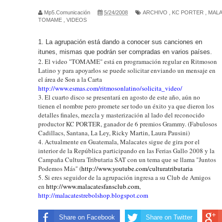
Mp5.Comunicación
5/24/2008
ARCHIVO
,
KC PORTER
,
MAL
CARÍN LEÓN ARRASA EN EL FESTIVAL DE VIÑA 2
TOMAME
,
VIDEOS
VOZ Y CARISMA
1. La agrupación está dando a conocer sus canciones
en
itunes, mismas que podrán ser compradas
en
varios países.
Llega el esperado tercer video documental de la S
2. El video "TOMAME" está
en
programación regular
en
Ritmoson
Latino y para apoyarlos se puede solicitar enviando un mensaje en
el área de Son a la Carta
Andres Parra Tour Venga que si es pa’ eso
http://www.esmas.com/ritmosonlatino/solicita_video/
3. El cuarto disco se presentará
en
agosto de este año, aún no
AGINPRO y FUNDADELA ENTREGAN LA BECA A
tienen el nombre pero promete ser todo un éxito ya que dieron
los
detalles finales, mezcla y masterización al lado del reconocido
CARIN LEÓN CONQUISTA EL PRIMER PREMIO G
productor KC PORTER, ganador de 6 premios Grammy. (Fabulosos
Cadillacs, Santana, La Ley, Ricky Martin, Laura Pausini)
4. Actualmente
en
Guatemala,
Malacates
sigue de gira por el
CIRCO TIHANY HIZO SU DEBUT ESPECTACULAR 
interior de la República participando
en
las Ferias Gallo 2008 y la
Campaña Cultura Tributaria SAT con un tema que se llama "Juntos
SUNDAY FUNDAY REGRESA E INAUGURA LOS LA
Podemos Más" (
http://www.youtube.com/culturatributaria
5. Si eres seguidor de la agrupación ingresa a su Club de Amigos
SECO, EL NUEVOTRABAJODE ARJONA, APENAS 
en
http://www.malacatesfansclub.com
,
http://malacatestrebolshop.blogspot.com
Cristian Salguero nos presenta su primer sencillo l
Share on Facebook
Share on Twitter