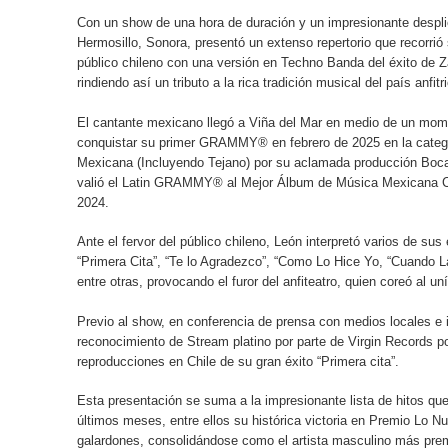
ESPERADO PRÓXIMO ÁLBUM
Con un show de una hora de duración y un impresionante desplie
Hermosillo, Sonora, presentó un extenso repertorio que recorrió
ARJONA, SECO, Y SU MANERA DE PERMANECER
público chileno con una versión en Techno Banda del éxito de Z
rindiendo así un tributo a la rica tradición musical del país anfitr
GANGSTER, UNA DE LAS BANDAS MÁS QUERIDAS
El cantante mexicano llegó a Viña del Mar en medio de un mome
SENCILLO “QUIERO”
conquistar su primer GRAMMY® en febrero de 2025 en la categ
Mexicana (Incluyendo Tejano) por su aclamada producción Boca
SONY PICTURES TELEVISION FIRMA ACUERDO P
valió el Latin GRAMMY® al Mejor Álbum de Música Mexicana 
2024.
FAMOSO REALITY SHOW DE NEGOCIOS.
Ante el fervor del público chileno, León interpretó varios de su
Apostando por el cine guatemalteco, Amazon Prime 
“Primera Cita”, “Te lo Agradezco”, “Como Lo Hice Yo, “Cuando L
entre otras, provocando el furor del anfiteatro, quien coreó al 
SE LANZA AL MERCADO EL T8: EL RELOJ INTEL
Previo al show, en conferencia de prensa con medios locales e i
reconocimiento de Stream platino por parte de Virgin Records p
GUATEMALTECO
reproducciones en Chile de su gran éxito “Primera cita”.
Esta presentación se suma a la impresionante lista de hitos qu
últimos meses, entre ellos su histórica victoria en Premio Lo N
galardones, consolidándose como el artista masculino más pre