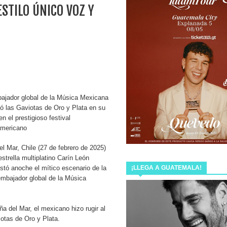
STILO ÚNICO VOZ Y
NZAMIENTOS DEL AÑO LANZANDO AMOR PROHIBIDO
EMPIEZA
lamado “Ya Llegó Navidad”.
NDE Y ESTRENA EN CINES DE MÉXICO LA ALBERCA DE
ajador global de la Música Mexicana
vó las Gaviotas de Oro y Plata en su
en el prestigioso festival
Y “NUTRILLERMO” PRESENTARÁN EN GUATEMALA THE
americano
el Mar, Chile (27 de febrero de 2025)
strella multiplatino Carín León
 bienvenida a @miamcewenmusic con su disco “Mia’s
¡LLEGA A GUATEMALA!
stó anoche el mítico escenario de la
mbajador global de la Música
ña del Mar, el mexicano hizo rugir al
 ESTRENA LOS PRIMEROS TRES SENCILLOS DE SU
iotas de Oro y Plata.