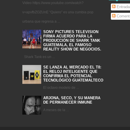
Video https://www.youtube.com/watch?
Entrada
v=apvfbZOZUnE “Quiero” es una cumbia pop
Comenta
urbana que regresa a ...
SONY PICTURES TELEVISION
FIRMA ACUERDO PARA LA
PRODUCCIÓN DE SHARK TANK
GUATEMALA, EL FAMOSO
REALITY SHOW DE NEGOCIOS.
Shark Tank es un ...
SE LANZA AL MERCADO EL T8:
EL RELOJ INTELIGENTE QUE
CONFIRMA EL POTENCIAL
TECNOLÓGICO GUATEMALTECO
El octavo modelo de ...
ARJONA, SECO, Y SU MANERA
DE PERMANECER INMUNE
A meses de la ...