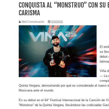
CONQUISTA AL “MONSTRUO” CON SU E
SUNDAY FUNDAY REGRESA E INAUGURA LOS LA
CARISMA
SECO, EL NUEVOTRABAJODE ARJONA, APENAS 
Mp5.Comunicación
3/20/2025
Cristian Salguero nos presenta su primer sencillo l
MARIA MERCEDES REGRESA A LA PANTALLA GRA
El emb
LOS NADIES
se lle
debut 
YOKOI KENJI, MARCUS DANTUS, ISMAEL CALA 
latino
MENTORS
Viña d
— La e
Inaugurando musicalmente la temporada, damos la
conqui
Quinta Vergara, demostrando por qué es considerado el nuevo e
Favorite ChristmasSongs”
Mexicana ante el mundo.
En su debut en el 64° Festival Internacional de la Canción de Vi
EL VIAJE DE SECO COMIENZA: RICARDO ARJONA
“Monstruo” de la Quinta Vergara, llevándose las codiciadas Gav