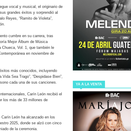
gue vocal y musical, el originario de
 sus grandes éxitos y sorprendió al
 INMUNE
alo Reyes, “Ramito de Violeta”,
ión.
 DE NUESTRO PAÍS, ESTA DE REGRESO CON SU NUEVO
nto cumbre en su carrera, tras
oría Mejor Álbum de Música
 Chueca, Vol. 1, que también le
ARA LA PRODUCCIÓN DE SHARK TANK GUATEMALA, EL
Contemporánea en noviembre de
s éxitos más conocidos, incluyendo
Video adquiere Cadejo Blanco para Latinoamérica.
a Vida Sea Trago”, “Despidase Bien”,
unísono cada una de sus canciones.
YA A LA VENTA
IGENTE QUE CONFIRMA EL POTENCIAL TECNOLÓGICO
nternacionales, Carín León recibió el
or los más de 33 millones de
e Carín León ha alcanzado en los
uestro 2025, donde se alzó con cinco
miado de la ceremonia.