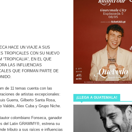
NZAMIENTOS DEL AÑO LANZANDO AMOR PROHIBIDO
EMPIEZA
lamado “Ya Llegó Navidad”.
ECA HACE UN VIAJE A SUS
NDE Y ESTRENA EN CINES DE MÉXICO LA ALBERCA DE
ES TROPICALES CON SU NUEVO
 “TROPICALIA”, EN EL QUE
ORA LAS INFLUENCIAS
CALES QUE FORMAN PARTE DE
Y “NUTRILLERMO” PRESENTARÁN EN GUATEMALA THE
ONIDO.
um de 11 temas cuenta con las
raciones de artistas excepcionales:
 bienvenida a @miamcewenmusic con su disco “Mia’s
¡LLEGA A GUATEMALA!
uis Guerra, Gilberto Santa Rosa,
 Valdés, Alex Cuba y Grupo Niche.
tautor colombiano Fonseca, ganador
 ESTRENA LOS PRIMEROS TRES SENCILLOS DE SU
es del Latin GRAMMY®, estrena su
e tributo a sus raíces e influencias