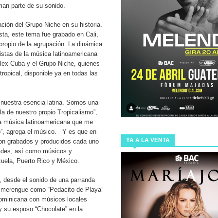
rman parte de su sonido.
 INMUNE
ación del Grupo Niche en su historia.
sta, este tema fue grabado en Cali,
propio de la agrupación. La dinámica
 DE NUESTRO PAÍS, ESTA DE REGRESO CON SU NUEVO
istas de la música latinoamericana
lex Cuba y el Grupo Niche, quienes
opical, disponible ya en todas las
ARA LA PRODUCCIÓN DE SHARK TANK GUATEMALA, EL
e nuestra esencia latina. Somos una
a de nuestro propio Tropicalismo”,
tra música latinoamericana que me
Video adquiere Cadejo Blanco para Latinoamérica.
”, agrega el músico. Y es que en
YA A LA VENTA
on grabados y producidos cada uno
IGENTE QUE CONFIRMA EL POTENCIAL TECNOLÓGICO
dades, así como músicos y
uela, Puerto Rico y México.
, desde el sonido de una parranda
n merengue como “Pedacito de Playa”
ominicana con músicos locales
 su esposo “Chocolate” en la