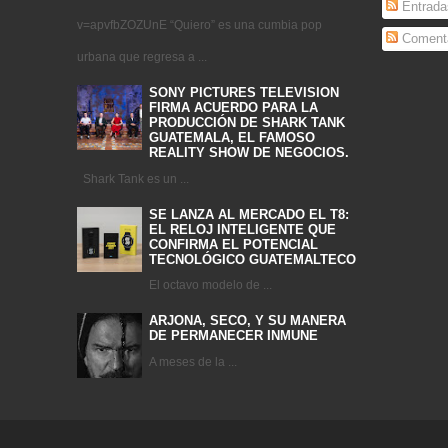
Entrada
v=apvfbZOZUnE “Quiero” es una cumbia pop
Comenta
urbana que regresa a ...
SONY PICTURES TELEVISION
FIRMA ACUERDO PARA LA
PRODUCCIÓN DE SHARK TANK
GUATEMALA, EL FAMOSO
REALITY SHOW DE NEGOCIOS.
Shark Tank es un ...
SE LANZA AL MERCADO EL T8:
EL RELOJ INTELIGENTE QUE
CONFIRMA EL POTENCIAL
TECNOLÓGICO GUATEMALTECO
El octavo modelo de ...
ARJONA, SECO, Y SU MANERA
DE PERMANECER INMUNE
A meses de la ...