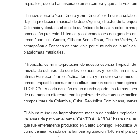
ESPERADO PRÓXIMO ÁLBUM
tropicales, que lo han inspirado en su carrera y que a la vez fo
ARJONA, SECO, Y SU MANERA DE PERMANECER
El nuevo sencillo “Con Dinero y Sin Dinero”, es la única colabor
Bajo la producción musical de José Aguirre, director de la orque
Colombia y destaca el sonido auténtico de la salsa colombiana 
GANGSTER, UNA DE LAS BANDAS MÁS QUERIDAS
producción presenta 11 temas y colaboraciones con grandes art
como Juan Luis Guerra, Gilberto Santa Rosa, Chucho Valdés, A
SENCILLO “QUIERO”
acompañan a Fonseca en este viaje por el mundo de la música tr
plataformas musicales.
SONY PICTURES TELEVISION FIRMA ACUERDO P
“Tropicalia es mi interpretación de nuestra esencia Tropical, d
FAMOSO REALITY SHOW DE NEGOCIOS.
mezcla de culturas, de sonidos, de acentos y por ello una mezcl
afirma Fonseca. “Tan ecléctica, tan rica y tan diversa es nues
Apostando por el cine guatemalteco, Amazon Prime 
parece imposible pensar en un álbum con un sonido homogéneo
TROPICALIA cada canción es un mundo aparte, los temas fuer
SE LANZA AL MERCADO EL T8: EL RELOJ INTEL
de una manera diferente, con ingenieros de diversas nacionali
compositores de Colombia, Cuba, República Dominicana, Venez
GUATEMALTECO
El álbum reúne una impresionante mezcla de sonidos tropicales
vallenata de patio en el tema “CANTO A LA VIDA” hasta una u
que fue enteramente producido en Santo Domingo, República D
como Janina Rosado de la famosa agrupación 4:40 en el piano y