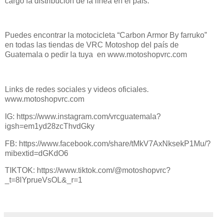
cargo la distribución de la línea en el país.
Puedes encontrar la motocicleta “Carbon Armor By farruko”
en todas las tiendas de VRC Motoshop del país de
Guatemala o pedir la tuya en www.motoshopvrc.com
Links de redes sociales y videos oficiales.
www.motoshopvrc.com
IG: https://www.instagram.com/vrcguatemala?
igsh=em1yd28zcThvdGky
FB: https://www.facebook.com/share/tMkV7AxNksekP1Mu/?
mibextid=dGKdO6
TIKTOK: https://www.tiktok.com/@motoshopvrc?
_t=8lYprueVsOL&_r=1