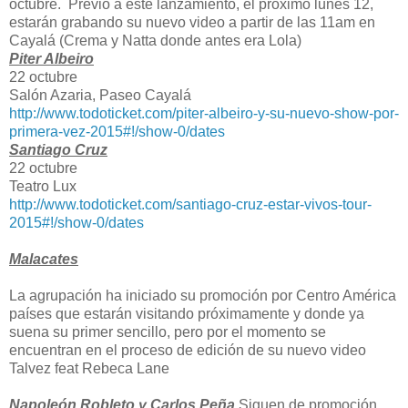
octubre. Previo a este lanzamiento, el próximo lunes 12,
estarán grabando su nuevo video a partir de las 11am en
Cayalá (Crema y Natta donde antes era Lola)
Piter Albeiro
22 octubre
Salón Azaria, Paseo Cayalá
http://www.todoticket.com/
piter-albeiro-y-su-nuevo-show-
por-
primera-vez-2015#!/show-0/
dates
Santiago Cruz
22 octubre
Teatro Lux
http://www.todoticket.com/
santiago-cruz-estar-vivos-
tour-
2015#!/show-0/dates
Malacates
La agrupación ha iniciado su promoción por Centro América
países que estarán visitando próximamente y donde ya
suena su primer sencillo, pero por el momento se
encuentran en el proceso de edición de su nuevo video
Talvez feat Rebeca Lane
Napoleón Robleto y Carlos Peña
Siguen de promoción