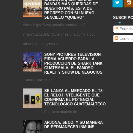
BANDAS MÁS QUERIDAS DE
NUESTRO PAÍS, ESTA DE
REGRESO CON SU NUEVO
SENCILLO “QUIERO”
SUSCRIPC
Video https://www.youtube.com/watch?
Entrada
v=apvfbZOZUnE “Quiero” es una cumbia pop
Comenta
urbana que regresa a ...
SONY PICTURES TELEVISION
FIRMA ACUERDO PARA LA
PRODUCCIÓN DE SHARK TANK
GUATEMALA, EL FAMOSO
REALITY SHOW DE NEGOCIOS.
Shark Tank es un ...
SE LANZA AL MERCADO EL T8:
EL RELOJ INTELIGENTE QUE
CONFIRMA EL POTENCIAL
TECNOLÓGICO GUATEMALTECO
El octavo modelo de ...
ARJONA, SECO, Y SU MANERA
DE PERMANECER INMUNE