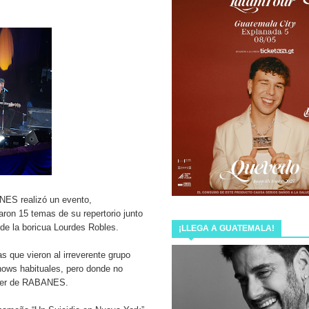
NZAMIENTOS DEL AÑO LANZANDO AMOR PROHIBIDO
EMPIEZA
lamado “Ya Llegó Navidad”.
NDE Y ESTRENA EN CINES DE MÉXICO LA ALBERCA DE
Y “NUTRILLERMO” PRESENTARÁN EN GUATEMALA THE
NES realizó un evento,
ron 15 temas de su repertorio junto
de la boricua Lourdes Robles.
 bienvenida a @miamcewenmusic con su disco “Mia’s
¡LLEGA A GUATEMALA!
s que vieron al irreverente grupo
hows habituales, pero donde no
líder de RABANES.
 ESTRENA LOS PRIMEROS TRES SENCILLOS DE SU