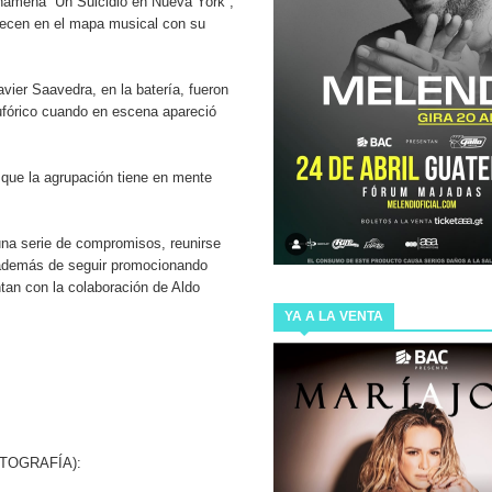
anameña “Un Suicidio en Nueva York”,
recen en el mapa musical con su
 INMUNE
avier Saavedra, en la batería, fueron
 DE NUESTRO PAÍS, ESTA DE REGRESO CON SU NUEVO
eufórico cuando en escena apareció
 que la agrupación tiene en mente
ARA LA PRODUCCIÓN DE SHARK TANK GUATEMALA, EL
na serie de compromisos, reunirse
 además de seguir promocionando
Video adquiere Cadejo Blanco para Latinoamérica.
tan con la colaboración de Aldo
YA A LA VENTA
IGENTE QUE CONFIRMA EL POTENCIAL TECNOLÓGICO
FOTOGRAFÍA):