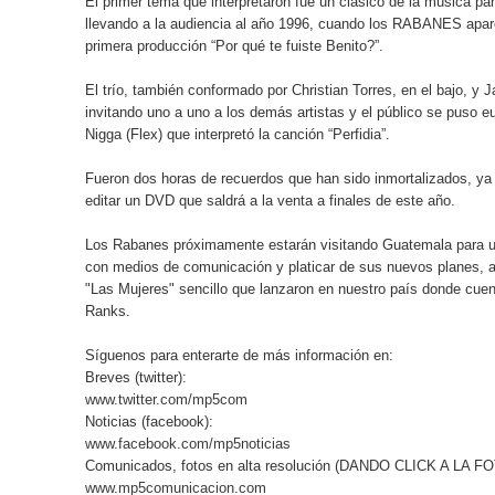
El primer tema que interpretaron fue un clásico de la música p
ESPERADO PRÓXIMO ÁLBUM
llevando a la audiencia al año 1996, cuando los RABANES apa
primera producción “Por qué te fuiste Benito?”.
ARJONA, SECO, Y SU MANERA DE PERMANECER
El trío, también conformado por Christian Torres, en el bajo, y J
GANGSTER, UNA DE LAS BANDAS MÁS QUERIDAS
invitando uno a uno a los demás artistas y el público se puso 
Nigga (Flex) que interpretó la canción “Perfidia”.
SENCILLO “QUIERO”
Fueron dos horas de recuerdos que han sido inmortalizados, ya
SONY PICTURES TELEVISION FIRMA ACUERDO P
editar un DVD que saldrá a la venta a finales de este año.
FAMOSO REALITY SHOW DE NEGOCIOS.
Los Rabanes próximamente estarán visitando Guatemala para u
con medios de comunicación y platicar de sus nuevos planes,
Apostando por el cine guatemalteco, Amazon Prime 
"Las Mujeres" sencillo que lanzaron en nuestro país donde cuen
Ranks.
SE LANZA AL MERCADO EL T8: EL RELOJ INTEL
Síguenos para enterarte de más información en:
Breves (twitter):
GUATEMALTECO
www.twitter.com/mp5com
Noticias (facebook):
www.facebook.com/mp5noticias
Comunicados, fotos en alta resolución (DANDO CLICK A LA 
www.mp5comunicacion.com