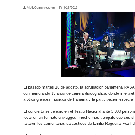
Mp5.Comunicación
8/26/2011
SUNDAY FUNDAY REGRESA E INAUGURA LOS LA
SECO, EL NUEVOTRABAJODE ARJONA, APENAS 
Cristian Salguero nos presenta su primer sencillo l
MARIA MERCEDES REGRESA A LA PANTALLA GRA
LOS NADIES
YOKOI KENJI, MARCUS DANTUS, ISMAEL CALA 
MENTORS
El pasado martes 16 de agosto, la agrupación panameña RABA
conmemorando 15 años de carrera discográfica, donde interpreta
a otros grandes músicos de Panamá y la participación especial 
Inaugurando musicalmente la temporada, damos la
El concierto se celebró en el Teatro Nacional ante 3,000 persona
Favorite ChristmasSongs”
tocar en un formato unplugged, mucho más tranquilo que sus s
faltaron los comentarios sarcásticos de Emilio Regueira, voz 
EL VIAJE DE SECO COMIENZA: RICARDO ARJONA